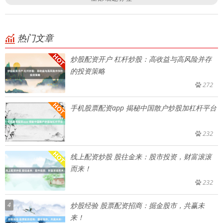
热门文章
炒股配资开户 杠杆炒股：高收益与高风险并存
的投资策略
272
手机股票配资app 揭秘中国散户炒股加杠杆平台
232
线上配资炒股 股往金来：股市投资，财富滚滚
而来！
232
4
炒股经验 股票配资招商：掘金股市，共赢未
来！