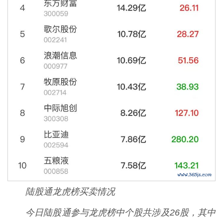
陆股通龙虎榜买卖情况
今日陆股通参与龙虎榜中个股共涉及26股，其中