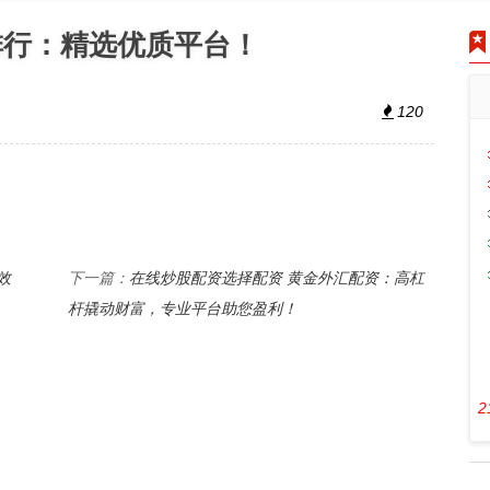
排行：精选优质平台！
120
效
在线炒股配资选择配资 黄金外汇配资：高杠
下一篇：
杆撬动财富，专业平台助您盈利！
2