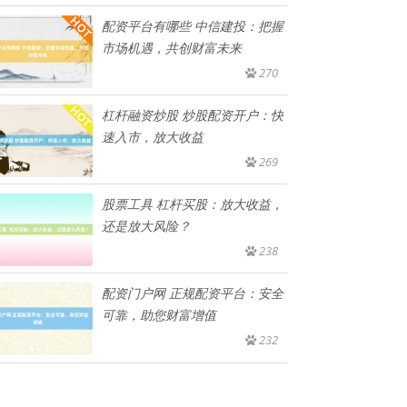
配资平台有哪些 中信建投：把握
市场机遇，共创财富未来
270
杠杆融资炒股 炒股配资开户：快
速入市，放大收益
269
股票工具 杠杆买股：放大收益，
还是放大风险？
238
配资门户网 正规配资平台：安全
可靠，助您财富增值
232