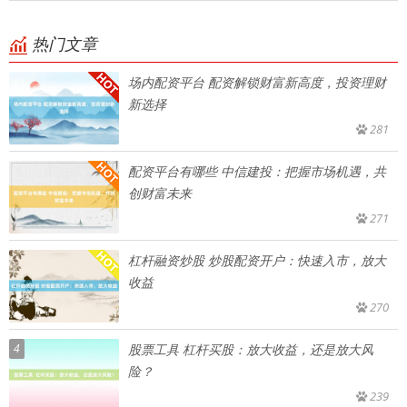
热门文章
场内配资平台 配资解锁财富新高度，投资理财
新选择
281
配资平台有哪些 中信建投：把握市场机遇，共
创财富未来
271
杠杆融资炒股 炒股配资开户：快速入市，放大
收益
270
4
股票工具 杠杆买股：放大收益，还是放大风
险？
239