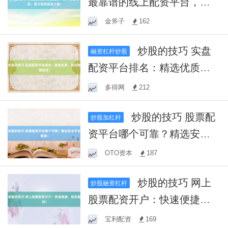
最靠谱的线上配资平台，安
全高效，助力您的投资之
金斧子
162
路！
炒股的技巧 实盘
融资杠杆炒股
配资平台排名：精选优质，
助您稳健投资！
多得网
212
炒股的技巧 股票配
炒股加杠杆
资平台哪个可靠？精选安全
平台推荐！
OTO资本
187
炒股的技巧 网上
炒股融资杠杆
股票配资开户：快速便捷，
助您盈利！
宝利配资
169