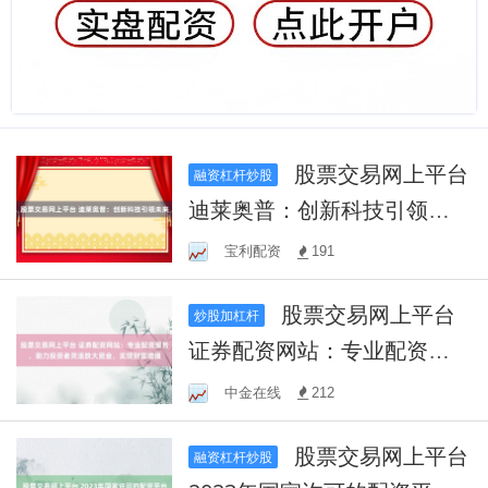
股票交易网上平台
融资杠杆炒股
迪莱奥普：创新科技引领未
来
宝利配资
191
股票交易网上平台
炒股加杠杆
证券配资网站：专业配资服
务，助力投资者灵活放大资
中金在线
212
金，实现财富增值
股票交易网上平台
融资杠杆炒股