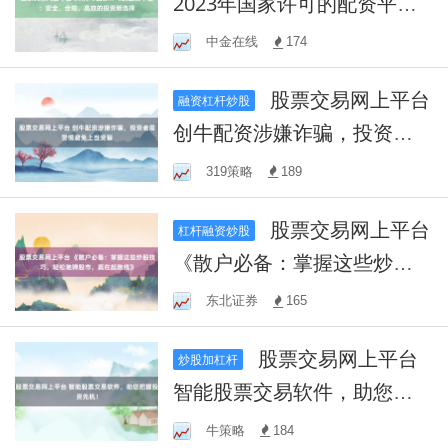
2023年国家许可的配资平
台：安全、合规、高效的投
中金在线
174
资新选择
股票交易网上平台
融资杠杆炒股
创牛配资涉嫌诈骗，投资者
需警惕避免上当受骗
319策略
189
股票交易网上平台
杠杆融资炒股
《散户必备：掌握这些炒股
技巧，轻松驰骋股市，赢在
东北证券
165
起跑线》
股票交易网上平台
炒股加杠杆
智能股票交易软件，助您把
握投资先机！
牛策略
184