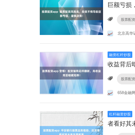
巨额亏损
股票配资
北京高华
融资杠杆炒股
收益背后
股票配资
658金融
杠杆融资炒股
者看好其