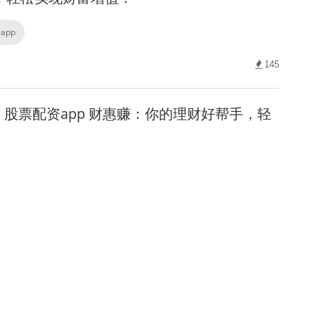
app
145
股票配资app 财惠赚：你的理财好帮手，轻
app
133
股票配资app 最新配资平台导航：精选优质
您投资无忧
app