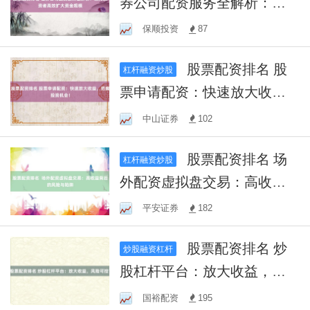
券公司配资服务全解析：助
力投资者高效扩大资金规模
保顺投资
87
股票配资排名 股
杠杆融资炒股
票申请配资：快速放大收
益，把握投资机会！
中山证券
102
股票配资排名 场
杠杆融资炒股
外配资虚拟盘交易：高收益
背后的风险与陷阱
平安证券
182
股票配资排名 炒
炒股融资杠杆
股杠杆平台：放大收益，风
险可控？
国裕配资
195