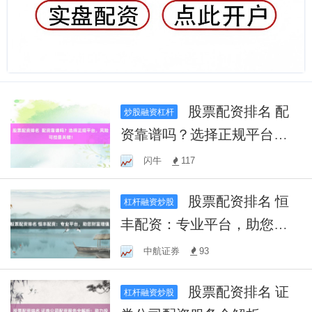
股票配资排名 配
炒股融资杠杆
资靠谱吗？选择正规平台，
风险可控是关键！
闪牛
117
股票配资排名 恒
杠杆融资炒股
丰配资：专业平台，助您财
富增值！
中航证券
93
股票配资排名 证
杠杆融资炒股