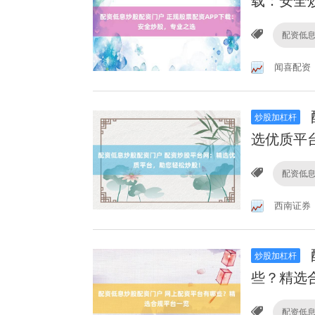
载：安全
配资低
闻喜配资
炒股加杠杆
选优质平
配资低
西南证券
炒股加杠杆
些？精选
配资低