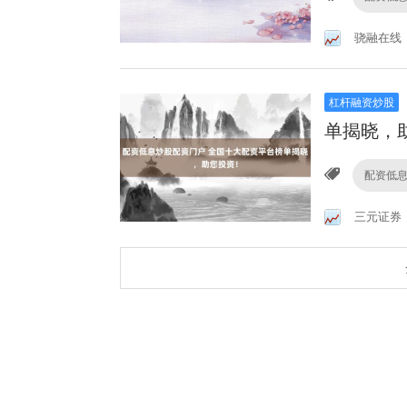
骁融在线
杠杆融资炒股
单揭晓，
配资低
三元证券