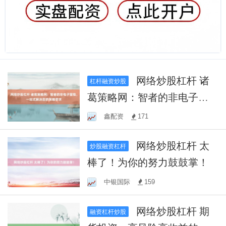
网络炒股杠杆 诸
杠杆融资炒股
葛策略网：智者的非电子冒
险，一站式解决您的策略需
鑫配资
171
求
网络炒股杠杆 太
炒股融资杠杆
棒了！为你的努力鼓鼓掌！
中银国际
159
网络炒股杠杆 期
融资杠杆炒股