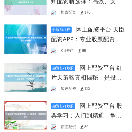
州配资新选择：高效、安
全、灵活的资金配置方案
恒鑫配资
176
网上配资平台 天臣
炒股加杠杆
配资APP：专业股票配资，助
您财富增值！
KB资产
99
网上配资平台 红
融资杠杆炒股
片天策略真相揭秘：是投资
利器还是骗局？一探究竟！
散户配资
113
网上配资平台 股
融资杠杆炒股
票学习：入门到精通，掌握
投资技巧
新宝配资
89