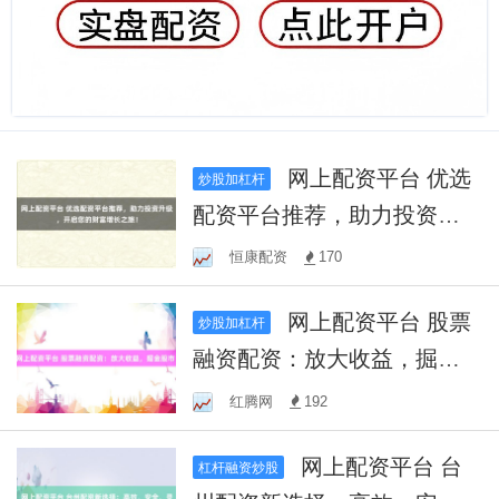
网上配资平台 优选
炒股加杠杆
配资平台推荐，助力投资升
级，开启您的财富增长之
恒康配资
170
旅！
网上配资平台 股票
炒股加杠杆
融资配资：放大收益，掘金
股市！
红腾网
192
网上配资平台 台
杠杆融资炒股