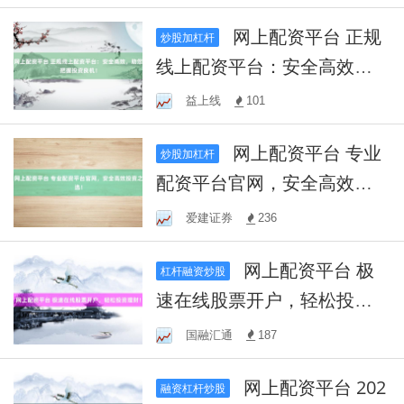
网上配资平台 正规
炒股加杠杆
线上配资平台：安全高效，
助您把握投资良机！
益上线
101
网上配资平台 专业
炒股加杠杆
配资平台官网，安全高效投
资之选！
爱建证券
236
网上配资平台 极
杠杆融资炒股
速在线股票开户，轻松投资
理财！
国融汇通
187
网上配资平台 202
融资杠杆炒股