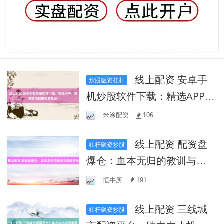
线上配资 安卓手
炒股融资杠杆
机炒股软件下载：精选APP，
随时随地把握投资机会！
米涂配资
106
线上配资 配资盘
杠杆融资炒股
爆仓：血本无归的教训与风
险警示
恒牛所
191
线上配资 三线城
杠杆融资炒股