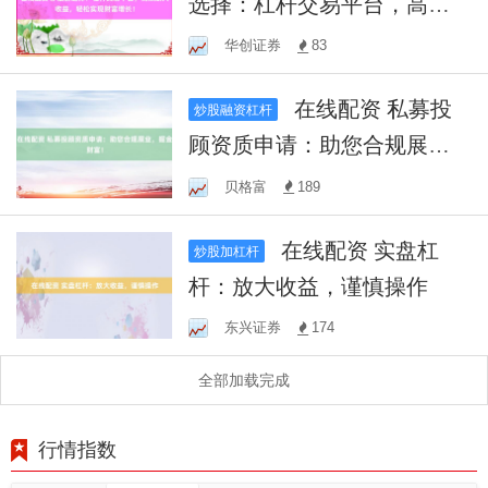
选择：杠杆交易平台，高效
放大收益，轻松实现财富增
华创证券
83
长！
在线配资 私募投
炒股融资杠杆
顾资质申请：助您合规展
业，掘金财富！
贝格富
189
在线配资 实盘杠
炒股加杠杆
杆：放大收益，谨慎操作
东兴证券
174
全部加载完成
行情指数