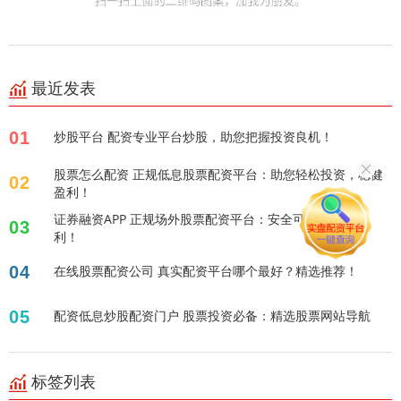
最近发表
01
炒股平台 配资专业平台炒股，助您把握投资良机！
股票怎么配资 正规低息股票配资平台：助您轻松投资，稳健
02
盈利！
证券融资APP 正规场外股票配资平台：安全可靠，助您盈
03
利！
04
在线股票配资公司 真实配资平台哪个最好？精选推荐！
05
配资低息炒股配资门户 股票投资必备：精选股票网站导航
标签列表