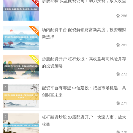
炒股经验 实盘配资公司：助力投资，放大收益
286
场内配资平台 配资解锁财富新高度，投资理财
新选择
281
炒股配资开户 杠杆炒股：高收益与高风险并存
的投资策略
272
4
配资平台有哪些 中信建投：把握市场机遇，共
创财富未来
271
5
杠杆融资炒股 炒股配资开户：快速入市，放大
收益
270