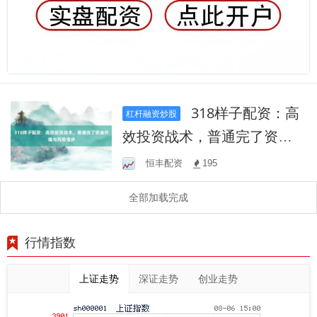
318样子配资：高
杠杆融资炒股
效投资战术，普通完了资金
升值与风险漫步
恒丰配资
195
全部加载完成
行情指数
上证走势
深证走势
创业走势